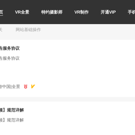
方推荐
常见问题
使用指南
页
VR全景
特约摄影师
VR制作
开通VIP
手
关
网站基础操作
告服务协议
告服务协议
游中国|全景
频】规范详解
频】规范详解