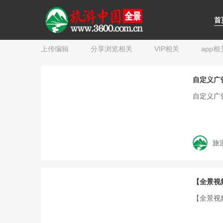
新手入门
VR行业应用
全景内容制作
官
首
上传编辑
分享浏览相关
VIP相关
app相
自定义广
自定义广
旅
【全景视
【全景视