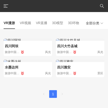
VR漫游
VR视频
VR直播
3D模型
3D环物
大像素
3D漫
全部分类
精选
精选
四川阿坝
四川大竹县城
旅游中国|全景
风光
旅游中国|全景
风光
2608
0
2168
0
精选
精选
水墨达州
四川雅安
旅游中国|全景
风光
旅游中国|全景
景区
2884
0
3495
0
1