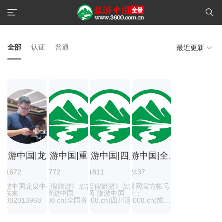
全部
认证
普通
最近更新
旅游中国|龙泉
旅游中国|重庆
旅游中国|四川
旅游中国|全景
1672
1772
1811
2437
旅游中国龙泉中心
《度假旅游》杂志官
《度假旅游》杂志
全景网官方帐号，
罗东来
网-旅游中国
官网-旅游中国
网址：
15882013968
(9008.cn)全国各区
(9008.cn)四川运营
vr.9008.cn(或
域中心招商
中心
3600.com.cn)
中,Tel:18081513926
TEL:18011233336