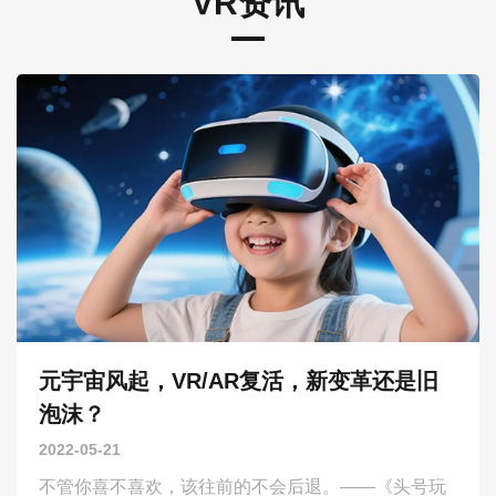
VR资讯
元宇宙风起，VR/AR复活，新变革还是旧
泡沫？
2022-05-21
不管你喜不喜欢，该往前的不会后退。——《头号玩